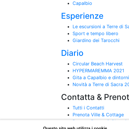
Capalbio
Esperienze
Le escursioni a Terre di S
Sport e tempo libero
Giardino dei Tarocchi
Diario
Circular Beach Harvest
HYPERMAREMMA 2021
Gita a Capalbio e dintorn
Novità a Terre di Sacra 2
Contatta & Preno
Tutti i Contatti
Prenota Ville & Cottage
Prenota Resort & Glampi
Prenota La Dogana Beach
Questo sito web utilizza i cookie