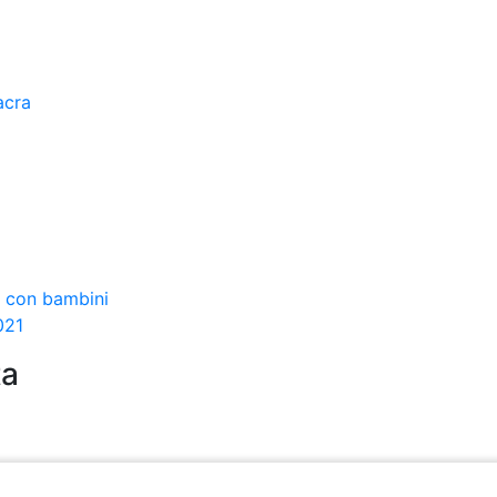
acra
i con bambini
021
ta
ng
 Club