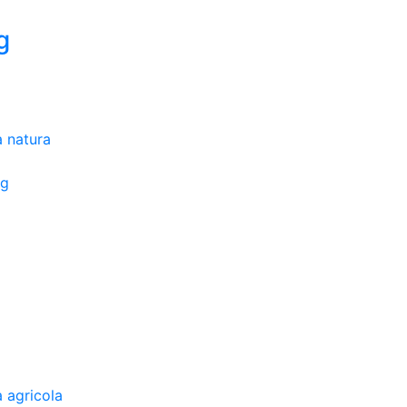
g
a natura
ng
a
a agricola