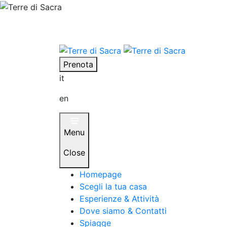
Home case
Archive Case
Attività
D
Prenota
it
en
Menu
Close
Homepage
Scegli la tua casa
Esperienze & Attività
Dove siamo & Contatti
Spiagge