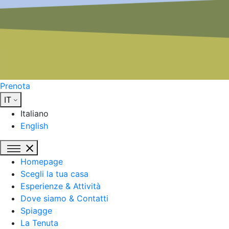
Prenota
IT
Italiano
English
Homepage
Scegli la tua casa
Esperienze & Attività
Dove siamo & Contatti
Spiagge
La Tenuta