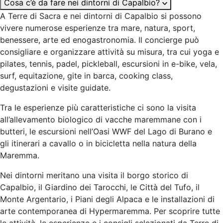
Cosa c’è da fare nei dintorni di Capalbio?
A Terre di Sacra e nei dintorni di Capalbio si possono
vivere numerose esperienze tra mare, natura, sport,
benessere, arte ed enogastronomia. Il concierge può
consigliare e organizzare attività su misura, tra cui yoga e
pilates, tennis, padel, pickleball, escursioni in e-bike, vela,
surf, equitazione, gite in barca, cooking class,
degustazioni e visite guidate.
Tra le esperienze più caratteristiche ci sono la visita
all’allevamento biologico di vacche maremmane con i
butteri, le escursioni nell’Oasi WWF del Lago di Burano e
gli itinerari a cavallo o in bicicletta nella natura della
Maremma.
Nei dintorni meritano una visita il borgo storico di
Capalbio, il Giardino dei Tarocchi, le Città del Tufo, il
Monte Argentario, i Piani degli Alpaca e le installazioni di
arte contemporanea di Hypermaremma. Per scoprire tutte
le attività, le esperienze e i consigli selezionati da Terre di