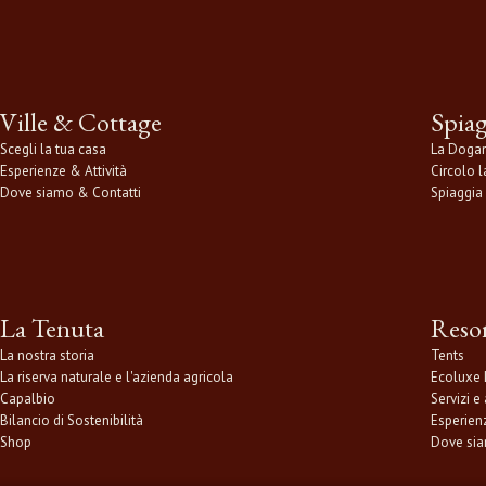
Ville & Cottage
Spia
Scegli la tua casa
La Doga
Esperienze & Attività
Circolo 
Dove siamo & Contatti
Spiaggia 
La Tenuta
Reso
La nostra storia
Tents
La riserva naturale e l'azienda agricola
Ecoluxe
Capalbio
Servizi e 
Bilancio di Sostenibilità
Esperien
Shop
Dove si