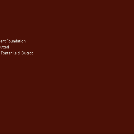
 e i consigli selezionati da Terre di
cra”.
ent Foundation
tteri
Fontanile di Ducrot