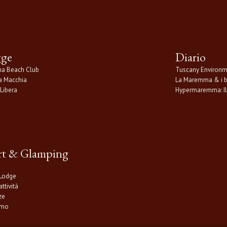
Hypermaremma. Per scoprire tutte le attività, le esperienze
Sacra è disponibile la guida completa “Discover Terre di Sa
gge
Diario
na Beach Club
Tuscany Environm
la Macchia
La Maremma & i bu
Libera
Hypermaremma: Il 
rt & Glamping
 Lodge
attività
ze
amo