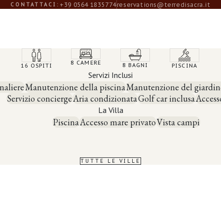
+39 0564 1835774
reservations@terredisacra.it
CONTATTACI:
8 CAMERE
8 BAGNI
16 OSPITI
PISCINA
Servizi Inclusi
naliere
Manutenzione della piscina
Manutenzione del giardin
Servizio concierge
Aria condizionata
Golf car inclusa
Access
La Villa
Piscina
Accesso mare privato
Vista campi
TUTTE LE VILLE