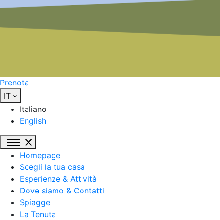
Prenota
IT
Italiano
English
Homepage
Scegli la tua casa
Esperienze & Attività
Dove siamo & Contatti
Spiagge
La Tenuta