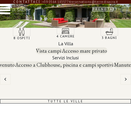
CONTATTACI:
+39 0564 1835774
reservations@terredisacra.it
PRENOTA
IT
4 CAMERE
3 BAGNI
8 OSPITI
La Villa
Vista campi
Accesso mare privato
Servizi Inclusi
nvenuto
Accesso a Clubhouse, piscina e campi sportivi
Manuten
TUTTE LE VILLE